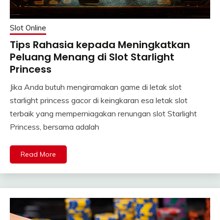
Slot Online
Tips Rahasia kepada Meningkatkan
Peluang Menang di Slot Starlight
Princess
Jika Anda butuh mengiramakan game di letak slot
starlight princess gacor di keingkaran esa letak slot
terbaik yang memperniagakan renungan slot Starlight
Princess, bersama adalah
Read More