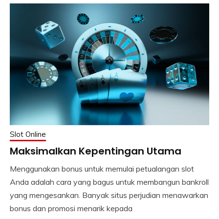
Slot Online
Maksimalkan Kepentingan Utama
Menggunakan bonus untuk memulai petualangan slot
Anda adalah cara yang bagus untuk membangun bankroll
yang mengesankan. Banyak situs perjudian menawarkan
bonus dan promosi menarik kepada