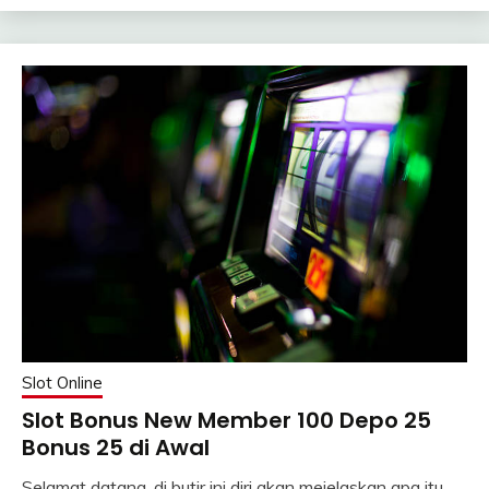
Slot Online
Slot Bonus New Member 100 Depo 25
Bonus 25 di Awal
Selamat datang, di butir ini diri akan mejelaskan apa itu