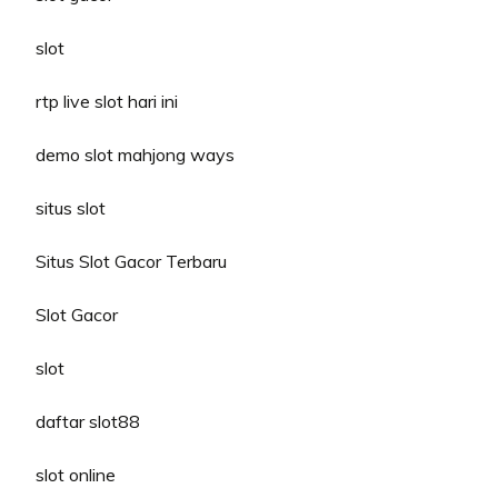
slot
rtp live slot hari ini
demo slot mahjong ways
situs slot
Situs Slot Gacor Terbaru
Slot Gacor
slot
daftar slot88
slot online