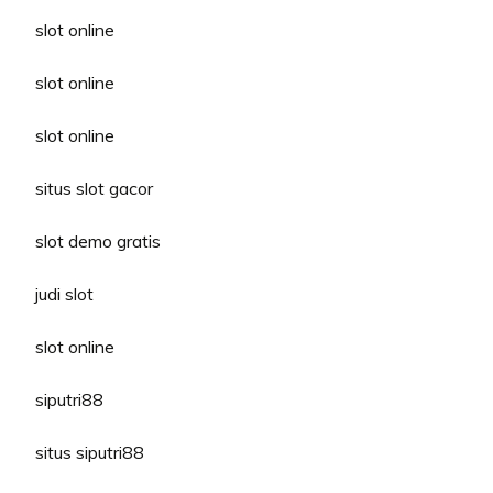
slot online
slot online
slot online
situs slot gacor
slot demo gratis
judi slot
slot online
siputri88
situs siputri88