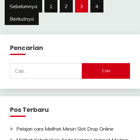
Paginasi
Sebelumnya
1
2
3
4
pos
Berikutnya
Pencarian
Cari
untuk:
Pos Terbaru
Pelajari cara Melihat Mesin Slot Drop Online