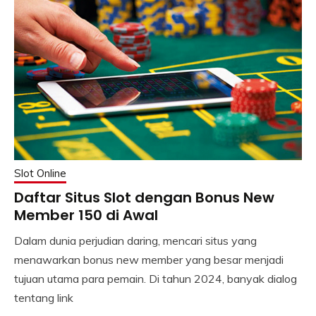
Slot Online
Daftar Situs Slot dengan Bonus New
Member 150 di Awal
Dalam dunia perjudian daring, mencari situs yang
menawarkan bonus new member yang besar menjadi
tujuan utama para pemain. Di tahun 2024, banyak dialog
tentang link