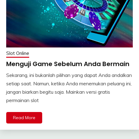
Slot Online
Menguji Game Sebelum Anda Bermain
Sekarang, ini bukanlah pilihan yang dapat Anda andalkan
setiap saat. Namun, ketika Anda menemukan peluang ini,
jangan biarkan begitu saja. Mainkan versi gratis
permainan slot
Read More