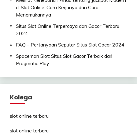
Melihat Kehebohan Anda tentang Jackpot Modern
di Slot Online: Cara Kerjanya dan Cara
Menemukannya
Situs Slot Online Terpercaya dan Gacor Terbaru
2024
FAQ – Pertanyaan Seputar Situs Slot Gacor 2024
Spaceman Slot: Situs Slot Gacor Terbaik dari
Pragmatic Play
Kolega
slot online terbaru
slot online terbaru