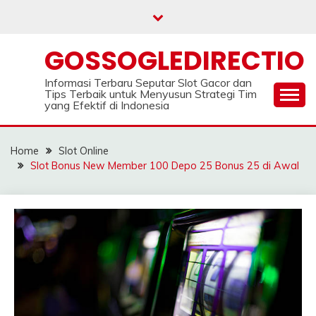
Skip
to
content
GOSSOGLEDIRECTIO
Informasi Terbaru Seputar Slot Gacor dan
Tips Terbaik untuk Menyusun Strategi Tim
yang Efektif di Indonesia
Home
Slot Online
Slot Bonus New Member 100 Depo 25 Bonus 25 di Awal