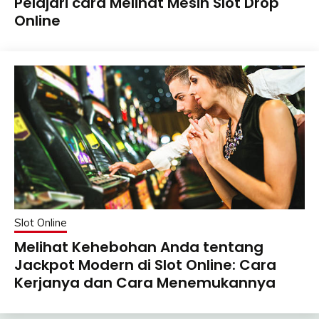
Pelajari cara Melihat Mesin Slot Drop
Online
Slot Online
Melihat Kehebohan Anda tentang
Jackpot Modern di Slot Online: Cara
Kerjanya dan Cara Menemukannya