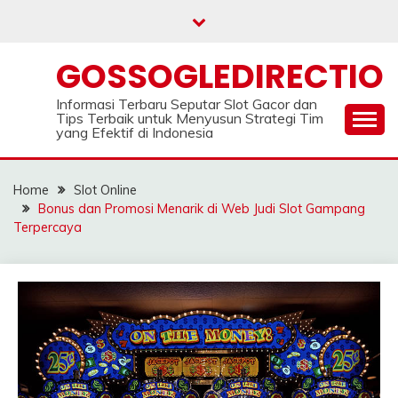
Skip
to
content
GOSSOGLEDIRECTIO
Informasi Terbaru Seputar Slot Gacor dan
Tips Terbaik untuk Menyusun Strategi Tim
yang Efektif di Indonesia
Home
Slot Online
Bonus dan Promosi Menarik di Web Judi Slot Gampang
Terpercaya