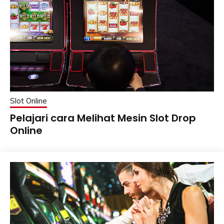
Slot Online
Pelajari cara Melihat Mesin Slot Drop
Online