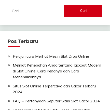
Cari
untuk:
Pos Terbaru
Pelajari cara Melihat Mesin Slot Drop Online
Melihat Kehebohan Anda tentang Jackpot Modern
di Slot Online: Cara Kerjanya dan Cara
Menemukannya
Situs Slot Online Terpercaya dan Gacor Terbaru
2024
FAQ – Pertanyaan Seputar Situs Slot Gacor 2024
Spaceman Slot: Situs Slot Gacor Terbaik dari