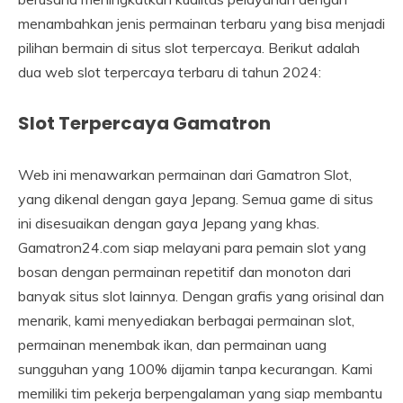
menambahkan jenis permainan terbaru yang bisa menjadi
pilihan bermain di situs slot terpercaya. Berikut adalah
dua web slot terpercaya terbaru di tahun 2024:
Slot Terpercaya Gamatron
Web ini menawarkan permainan dari Gamatron Slot,
yang dikenal dengan gaya Jepang. Semua game di situs
ini disesuaikan dengan gaya Jepang yang khas.
Gamatron24.com siap melayani para pemain slot yang
bosan dengan permainan repetitif dan monoton dari
banyak situs slot lainnya. Dengan grafis yang orisinal dan
menarik, kami menyediakan berbagai permainan slot,
permainan menembak ikan, dan permainan uang
sungguhan yang 100% dijamin tanpa kecurangan. Kami
memiliki tim pekerja berpengalaman yang siap membantu