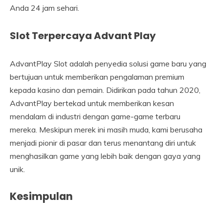
Anda 24 jam sehari.
Slot Terpercaya Advant Play
AdvantPlay Slot adalah penyedia solusi game baru yang
bertujuan untuk memberikan pengalaman premium
kepada kasino dan pemain. Didirikan pada tahun 2020,
AdvantPlay bertekad untuk memberikan kesan
mendalam di industri dengan game-game terbaru
mereka. Meskipun merek ini masih muda, kami berusaha
menjadi pionir di pasar dan terus menantang diri untuk
menghasilkan game yang lebih baik dengan gaya yang
unik.
Kesimpulan