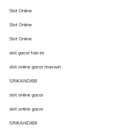
Slot Online
Slot Online
Slot Online
slot gacor hari ini
slot online gacor maxwin
SRIKANDI88
slot online gacor
slot online gacor
SRIKANDI88