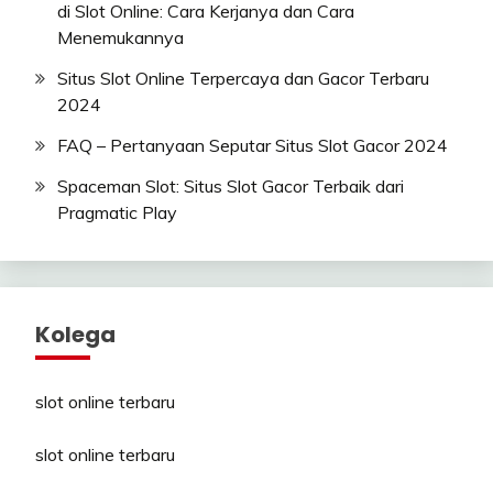
di Slot Online: Cara Kerjanya dan Cara
Menemukannya
Situs Slot Online Terpercaya dan Gacor Terbaru
2024
FAQ – Pertanyaan Seputar Situs Slot Gacor 2024
Spaceman Slot: Situs Slot Gacor Terbaik dari
Pragmatic Play
Kolega
slot online terbaru
slot online terbaru