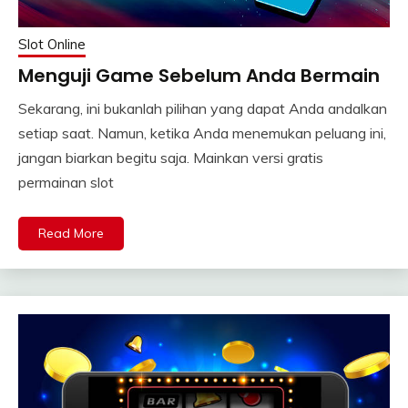
Slot Online
Menguji Game Sebelum Anda Bermain
Sekarang, ini bukanlah pilihan yang dapat Anda andalkan
setiap saat. Namun, ketika Anda menemukan peluang ini,
jangan biarkan begitu saja. Mainkan versi gratis
permainan slot
Read More