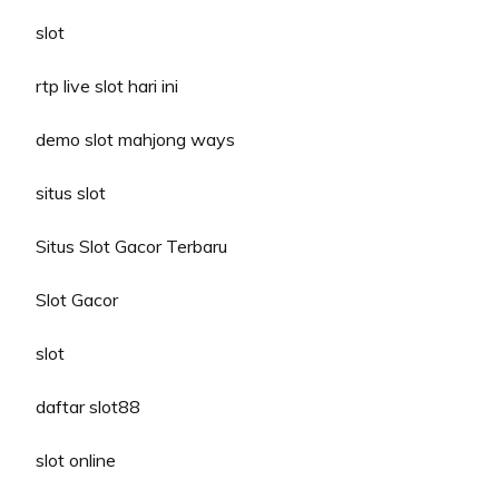
slot
rtp live slot hari ini
demo slot mahjong ways
situs slot
Situs Slot Gacor Terbaru
Slot Gacor
slot
daftar slot88
slot online