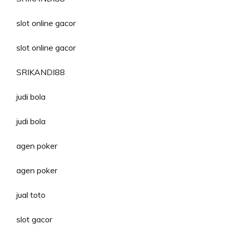
slot online gacor
slot online gacor
SRIKANDI88
judi bola
judi bola
agen poker
agen poker
jual toto
slot gacor