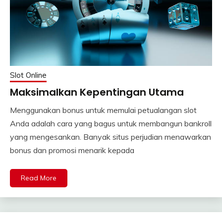
Slot Online
Maksimalkan Kepentingan Utama
Menggunakan bonus untuk memulai petualangan slot
Anda adalah cara yang bagus untuk membangun bankroll
yang mengesankan. Banyak situs perjudian menawarkan
bonus dan promosi menarik kepada
Read More